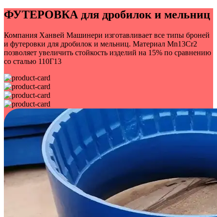
ФУТЕРОВКА
для дробилок и мельниц
Компания Ханвей Машинери изготавливает все типы броней
и футеровки для дробилок и мельниц. Материал Mn13Cr2
позволяет увеличить стойкость изделий на 15% по сравнению
со сталью 110Г13